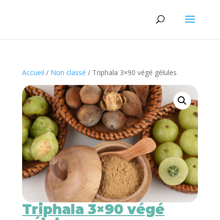
Accueil
/
Non classé
/ Triphala 3×90 végé gélules
Triphala 3×90 végé