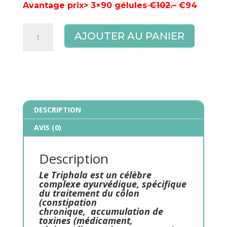
Avantage prix> 3×90 gélules
€102.–
€94
quantité
AJOUTER AU PANIER
de
Triphala
3x90
végé
gélules
DESCRIPTION
AVIS (0)
Description
Le Triphala est un célèbre
complexe ayurvédique, spécifique
du
traitement du côlon
(constipation
chronique, accumulation de
toxines (médicament,